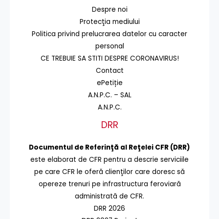
Despre noi
Protecţia mediului
Politica privind prelucrarea datelor cu caracter
personal
CE TREBUIE SA STITI DESPRE CORONAVIRUS!
Contact
ePetiție
A.N.P.C. – SAL
A.N.P.C.
DRR
Documentul de Referinţă al Reţelei CFR (DRR)
este elaborat de CFR pentru a descrie serviciile
pe care CFR le oferă clienţilor care doresc să
opereze trenuri pe infrastructura feroviară
administrată de CFR.
DRR 2026