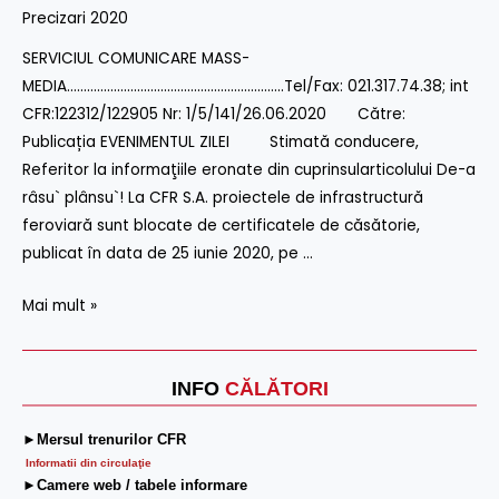
Precizari 2020
Evenimentul
Zilei
SERVICIUL COMUNICARE MASS-
De-
MEDIA………………………………………………………..Tel/Fax: 021.317.74.38; int
a
CFR:122312/122905 Nr: 1/5/141/26.06.2020 Către:
râsu`
Publicația EVENIMENTUL ZILEI Stimată conducere,
plânsu`!
Referitor la informaţiile eronate din cuprinsularticolului De-a
La
râsu` plânsu`! La CFR S.A. proiectele de infrastructură
CFR
feroviară sunt blocate de certificatele de căsătorie,
S.A.
publicat în data de 25 iunie 2020, pe …
proiectele
de
Mai mult »
infrastructură
feroviară
sunt
INFO
CĂLĂTORI
blocate
►Mersul trenurilor CFR
de
Informatii din circulaţie
certificatele
►Camere web / tabele informare