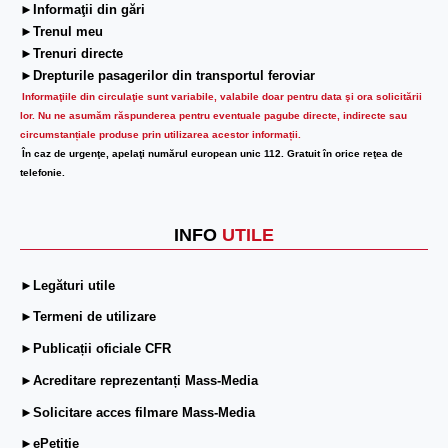
de
►Informaţii din gări
căsătorie
►Trenul meu
►Trenuri directe
►Drepturile pasagerilor din transportul feroviar
Informaţiile din circulaţie sunt variabile, valabile doar pentru data şi ora solicitării
lor.
Nu ne asumăm răspunderea pentru eventuale pagube directe, indirecte sau
circumstanțiale produse prin utilizarea acestor informații.
În caz de urgenţe, apelaţi numărul european unic 112. Gratuit în orice reţea de
telefonie.
INFO
UTILE
►Legături utile
►Termeni de utilizare
►Publicații oficiale CFR
►Acreditare reprezentanți Mass-Media
►Solicitare acces filmare Mass-Media
►ePetiție