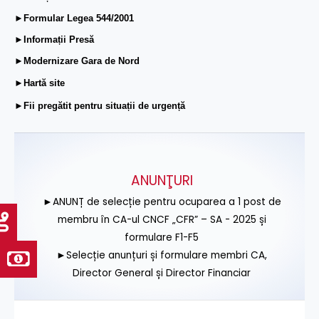
►Formular Legea 544/2001
►Informații Presă
►Modernizare Gara de Nord
►Hartă site
►Fii pregătit pentru situații de urgență
ANUNŢURI
►ANUNȚ de selecție pentru ocuparea a 1 post de
membru în CA-ul CNCF „CFR” – SA - 2025 și
formulare F1-F5
►Selecție anunțuri și formulare membri CA,
Director General și Director Financiar