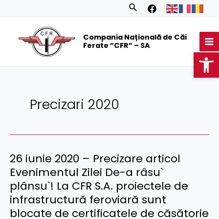
Skip
Search
to
MA
content
Compania Națională de Căi
M
Ferate ”CFR” – SA
Op
Precizari 2020
26 iunie 2020 – Precizare articol
26
iunie
Evenimentul Zilei De-a râsu`
2020
plânsu`! La CFR S.A. proiectele de
–
infrastructură feroviară sunt
Precizare
blocate de certificatele de căsătorie
articol