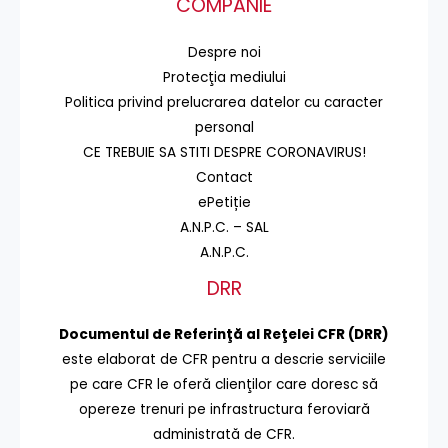
COMPANIE
Despre noi
Protecţia mediului
Politica privind prelucrarea datelor cu caracter
personal
CE TREBUIE SA STITI DESPRE CORONAVIRUS!
Contact
ePetiție
A.N.P.C. – SAL
A.N.P.C.
DRR
Documentul de Referinţă al Reţelei CFR (DRR)
este elaborat de CFR pentru a descrie serviciile
pe care CFR le oferă clienţilor care doresc să
opereze trenuri pe infrastructura feroviară
administrată de CFR.