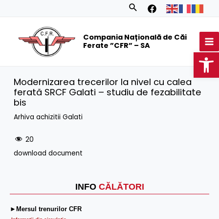
Skip
Search
to
MA
content
Compania Națională de Căi
M
Ferate ”CFR” – SA
Op
Modernizarea trecerilor la nivel cu calea
ferată SRCF Galati – studiu de fezabilitate
bis
Arhiva achizitii Galati
20
download document
INFO
CĂLĂTORI
►Mersul trenurilor CFR