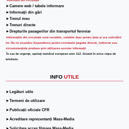
Informatii din circulaţie
►Camere web / tabele informare
►Informaţii din gări
►Trenul meu
►Trenuri directe
►Drepturile pasagerilor din transportul feroviar
Informaţiile din circulaţie sunt variabile, valabile doar pentru data şi ora solicitării
lor.
Nu ne asumăm răspunderea pentru eventuale pagube directe, indirecte sau
circumstanțiale produse prin utilizarea acestor informații.
În caz de urgenţe, apelaţi numărul european unic 112. Gratuit în orice reţea de
telefonie.
INFO
UTILE
►Legături utile
►Termeni de utilizare
►Publicații oficiale CFR
►Acreditare reprezentanți Mass-Media
►Solicitare acces filmare Mass-Media