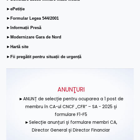
►ePetiție
►Formular Legea 544/2001
►Informații Presă
►Modernizare Gara de Nord
►Hartă site
►Fii pregătit pentru situații de urgență
ANUNŢURI
►ANUNȚ de selecție pentru ocuparea a 1 post de
membru în CA-ul CNCF „CFR” – SA - 2025 și
formulare F1-F5
►Selecție anunțuri și formulare membri CA,
Director General și Director Financiar