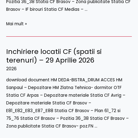
Pozitia 36_38 Statia CF Brasov – Zona publicitate Statia CF
2026
Brasov – IF birouri Statia CF Medias – …
Mai mult »
Inchiriere locatii CF (spatii si
Inchiriere
locatii
terenuri) – 29 Aprilie 2026
CF
2026
(spatii
download document HM DEDA-BISTRA_DRUM ACCES HM
si
Sanpaul – Depozitare HM Zlatna Tehnica- dormitor OTF
terenuri)
Statia CF Arpas – Depozitare materiale Statia CF Avrig –
–
Depozitare materiale Statia CF Brasov –
29
E81_E82_E83_E87_E88 Statia CF Brasov – Plan 61_72 si
Aprilie
75_76 Statia CF Brasov – Pozitia 36_38 Statia CF Brasov –
2026
Zona publicitate Statia CF Brasov- poz.FN …