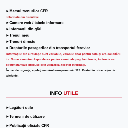
►Mersul trenurilor CFR
Informatii din circulaţie
►Camere web / tabele informare
►Informaţii din gări
►Trenul meu
►Trenuri directe
►Drepturile pasagerilor din transportul feroviar
Informaţiile din circulaţie sunt variabile, valabile doar pentru data şi ora solicitării
lor.
Nu ne asumăm răspunderea pentru eventuale pagube directe, indirecte sau
circumstanțiale produse prin utilizarea acestor informații.
În caz de urgenţe, apelaţi numărul european unic 112. Gratuit în orice reţea de
telefonie.
INFO
UTILE
►Legături utile
►Termeni de utilizare
►Publicații oficiale CFR