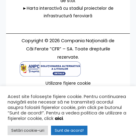
de stat
►Harta interactivă cu stadiul proiectelor de
infrastructură feroviară
Copyright © 2026 Compania Națională de
Căi Ferate ”CFR” – SA. Toate drepturile
rezervate.
Utilizare fișiere cookie
Termeni de utilizare
Acest site folosește fișiere cookie. Pentru continuarea
Contact
navigării este necesar să ne transmiteți acordul
asupra folosirii fișierelor cookie, prin click pe butonul
“Sunt de acord!”. Pentru a vedea politica de utilizare a
fișierelor cookie, click
aici
.
Ultima modificare a paginii 26/08/2025
Setări cookie-uri
Sunt de acord!