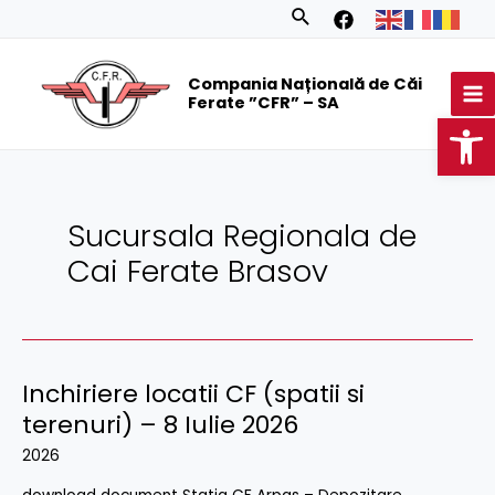
Skip
Posts
Search
to
navigation
MA
content
Compania Națională de Căi
M
Ferate ”CFR” – SA
Op
Sucursala Regionala de
Cai Ferate Brasov
Inchiriere locatii CF (spatii si
Inchiriere
locatii
terenuri) – 8 Iulie 2026
CF
2026
(spatii