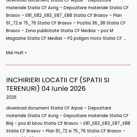
download document Statia CF Arpas – Depozitare
si
materiale Statia CF Avrig – Depozitare materiale Statia CF
terenuri)
Brasov – E81_E82_E83_E87_E88 Statia CF Brasov – Plan
–
61_72 si 75_76 Statia CF Brasov – Pozitia 36_38 Statia CF
8
Brasov – Zona publicitate Statia CF Medias – poz M
Iulie
Magazine Statia CF Medias – P2 poligon moto Statia CF …
2026
Mai mult »
INCHIRIERI LOCATII CF (SPATII SI
INCHIRIERI
LOCATII
TERENURI) 04 iunie 2026
CF
2026
(SPATII
download document Statia CF Arpas – Depozitare
SI
materiale Statia CF Avrig – Depozitare materiale Statia CF
TERENURI)
Blaj – poz.A1 birou Statia CF Brasov – E81_E82_E83_E87_E88
04
Statia CF Brasov – Plan 61_72 si 75_76 Statia CF Brasov –
iunie