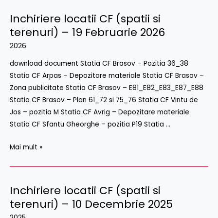
Inchiriere locatii CF (spatii si
Inchiriere
locatii
terenuri) – 19 Februarie 2026
CF
2026
(spatii
download document Statia CF Brasov – Pozitia 36_38
si
Statia CF Arpas – Depozitare materiale Statia CF Brasov –
terenuri)
Zona publicitate Statia CF Brasov – E81_E82_E83_E87_E88
–
Statia CF Brasov – Plan 61_72 si 75_76 Statia CF Vintu de
19
Jos – pozitia M Statia CF Avrig – Depozitare materiale
Februarie
Statia CF Sfantu Gheorghe – pozitia P19 Statia …
2026
Mai mult »
Inchiriere locatii CF (spatii si
Inchiriere
locatii
terenuri) – 10 Decembrie 2025
CF
2025