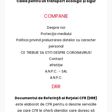
Calea pentru un transport
ecologic și sigur
COMPANIE
Despre noi
Protecţia mediului
Politica privind prelucrarea datelor cu caracter
personal
CE TREBUIE SA STITI DESPRE CORONAVIRUS!
Contact
ePetiție
A.N.P.C. – SAL
A.N.P.C.
DRR
Documentul de Referinţă al Reţelei CFR (DRR)
este elaborat de CFR pentru a descrie serviciile
pe care CFR le oferă clienţilor care doresc să