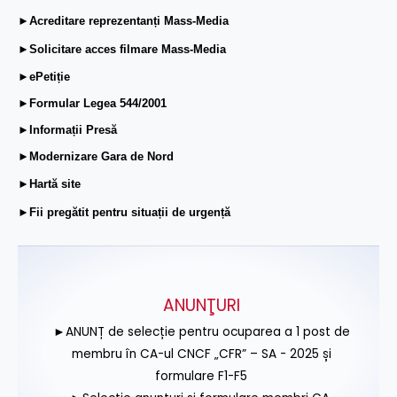
►Acreditare reprezentanți Mass-Media
►Solicitare acces filmare Mass-Media
►ePetiție
►Formular Legea 544/2001
►Informații Presă
►Modernizare Gara de Nord
►Hartă site
►Fii pregătit pentru situații de urgență
ANUNŢURI
►ANUNȚ de selecție pentru ocuparea a 1 post de
membru în CA-ul CNCF „CFR” – SA - 2025 și
formulare F1-F5