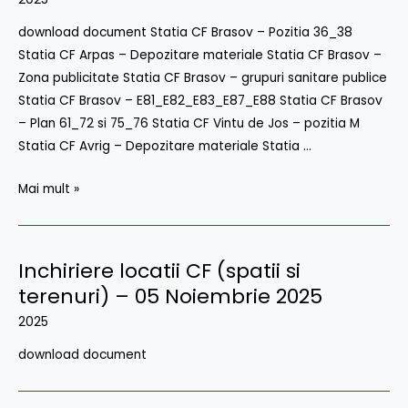
(spatii
download document Statia CF Brasov – Pozitia 36_38
si
Statia CF Arpas – Depozitare materiale Statia CF Brasov –
terenuri)
Zona publicitate Statia CF Brasov – grupuri sanitare publice
–
Statia CF Brasov – E81_E82_E83_E87_E88 Statia CF Brasov
10
– Plan 61_72 si 75_76 Statia CF Vintu de Jos – pozitia M
Decembrie
Statia CF Avrig – Depozitare materiale Statia …
2025
Mai mult »
Inchiriere locatii CF (spatii si
terenuri) – 05 Noiembrie 2025
2025
download document