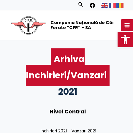
Skip
Search
to
MA
content
Compania Națională de Căi
M
Ferate ”CFR” – SA
Op
Arhiva
Inchirieri/Vanzari
2021
Nivel Central
Inchirieri 2021
Vanzari 2021