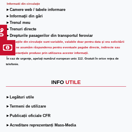
Informatii din circulaţie
►Camere web / tabele informare
►Informaţii din gări
►Trenul meu
►Trenuri directe
►Drepturile pasagerilor din transportul feroviar
Informaţiile din circulaţie sunt variabile, valabile doar pentru data şi ora solicitării
lor.
Nu ne asumăm răspunderea pentru eventuale pagube directe, indirecte sau
circumstanțiale produse prin utilizarea acestor informații.
În caz de urgenţe, apelaţi numărul european unic 112. Gratuit în orice reţea de
telefonie.
INFO
UTILE
►Legături utile
►Termeni de utilizare
►Publicații oficiale CFR
►Acreditare reprezentanți Mass-Media