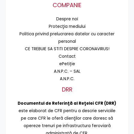
COMPANIE
Despre noi
Protecţia mediului
Politica privind prelucrarea datelor cu caracter
personal
CE TREBUIE SA STITI DESPRE CORONAVIRUS!
Contact
ePetiție
A.N.P.C. – SAL
A.N.P.C.
DRR
Documentul de Referinţă al Reţelei CFR (DRR)
este elaborat de CFR pentru a descrie serviciile
pe care CFR le oferă clienţilor care doresc să
opereze trenuri pe infrastructura feroviară
administrată de CFR.