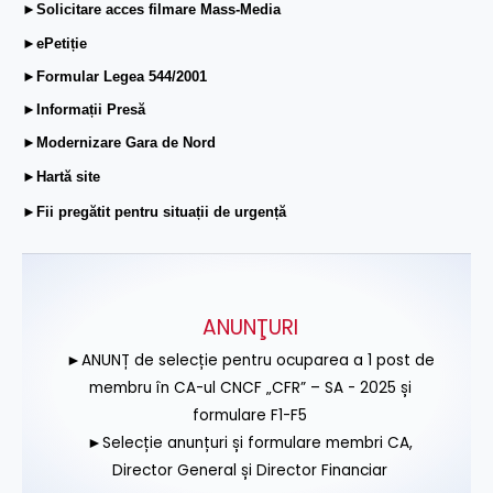
►Solicitare acces filmare Mass-Media
►ePetiție
►Formular Legea 544/2001
►Informații Presă
►Modernizare Gara de Nord
►Hartă site
►Fii pregătit pentru situații de urgență
ANUNŢURI
►ANUNȚ de selecție pentru ocuparea a 1 post de
membru în CA-ul CNCF „CFR” – SA - 2025 și
formulare F1-F5
►Selecție anunțuri și formulare membri CA,
Director General și Director Financiar