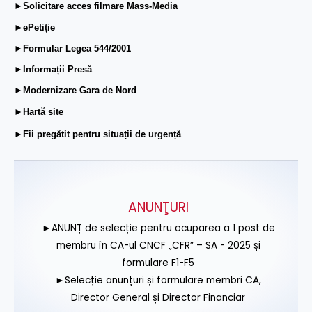
►Solicitare acces filmare Mass-Media
►ePetiție
►Formular Legea 544/2001
►Informații Presă
►Modernizare Gara de Nord
►Hartă site
►Fii pregătit pentru situații de urgență
ANUNŢURI
►ANUNȚ de selecție pentru ocuparea a 1 post de
membru în CA-ul CNCF „CFR” – SA - 2025 și
formulare F1-F5
►Selecție anunțuri și formulare membri CA,
Director General și Director Financiar