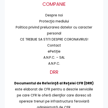
COMPANIE
Despre noi
Protecţia mediului
Politica privind prelucrarea datelor cu caracter
personal
CE TREBUIE SA STITI DESPRE CORONAVIRUS!
Contact
ePetiție
A.N.P.C. – SAL
A.N.P.C.
DRR
Documentul de Referinţă al Reţelei CFR (DRR)
este elaborat de CFR pentru a descrie serviciile
pe care CFR le oferă clienţilor care doresc să
opereze trenuri pe infrastructura feroviară
administrată de CFR.