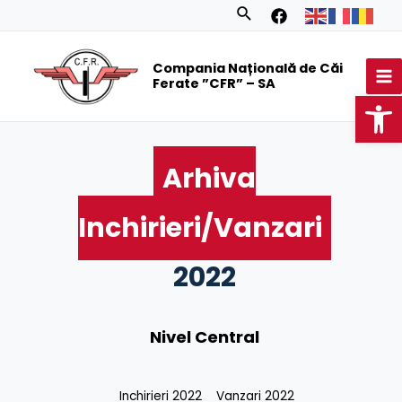
Skip
Search
to
MA
content
Compania Națională de Căi
M
Ferate ”CFR” – SA
Op
Arhiva
Inchirieri/Vanzari
2022
Nivel Central
Inchirieri 2022
Vanzari 2022