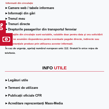
Informatii din circulaţie
►Camere web / tabele informare
►Informaţii din gări
►Trenul meu
►Trenuri directe
►Drepturile pasagerilor din transportul feroviar
Informaţiile din circulaţie sunt variabile, valabile doar pentru data şi ora solicitării
lor.
Nu ne asumăm răspunderea pentru eventuale pagube directe, indirecte sau
circumstanțiale produse prin utilizarea acestor informații.
În caz de urgenţe, apelaţi numărul european unic 112. Gratuit în orice reţea de
telefonie.
INFO
UTILE
►Legături utile
►Termeni de utilizare
►Publicații oficiale CFR
►Acreditare reprezentanți Mass-Media