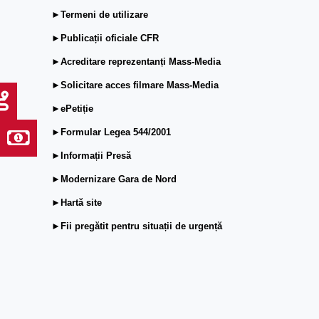
►Termeni de utilizare
►Publicații oficiale CFR
►Acreditare reprezentanți Mass-Media
►Solicitare acces filmare Mass-Media
►ePetiție
►Formular Legea 544/2001
►Informații Presă
►Modernizare Gara de Nord
►Hartă site
►Fii pregătit pentru situații de urgență