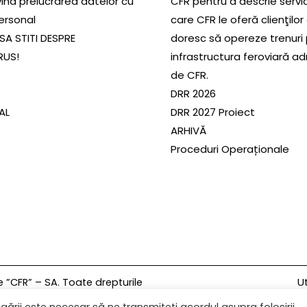
ivind prelucrarea datelor cu
CFR pentru a descrie servic
ersonal
care CFR le oferă clienţilor
SA STITI DESPRE
doresc să opereze trenuri
RUS!
infrastructura feroviară a
de CFR.
DRR 2026
SAL
DRR 2027 Proiect
ARHIVĂ
Proceduri Operaționale
Ut
”CFR” – SA. Toate drepturile
gării este necesar să ne transmiteți acordul asupra folosirii