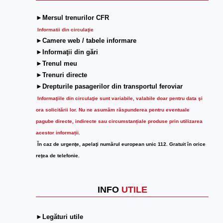
►Mersul trenurilor CFR
Informatii din circulaţie
►Camere web / tabele informare
►Informaţii din gări
►Trenul meu
►Trenuri directe
►Drepturile pasagerilor din transportul feroviar
Informaţiile din circulaţie sunt variabile, valabile doar pentru data şi
ora solicitării lor.
Nu ne asumăm răspunderea pentru eventuale
pagube directe, indirecte sau circumstanțiale produse prin utilizarea
acestor informații.
În caz de urgenţe, apelaţi numărul european unic 112. Gratuit în orice
reţea de telefonie.
INFO
UTILE
►Legături utile