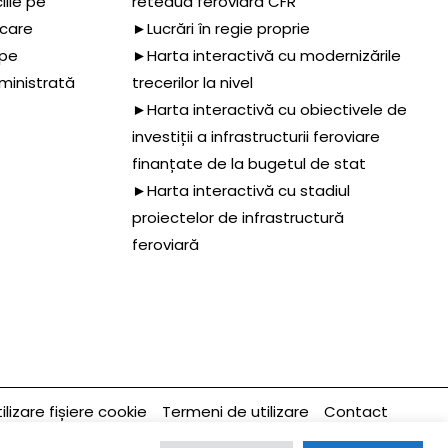
iile pe
reteaua feroviara CFR
 care
►Lucrări în regie proprie
 pe
►Harta interactivă cu modernizările
dministrată
trecerilor la nivel
►Harta interactivă cu obiectivele de
investiții a infrastructurii feroviare
finanțate de la bugetul de stat
►Harta interactivă cu stadiul
proiectelor de infrastructură
feroviară
ilizare fișiere cookie
Termeni de utilizare
Contact