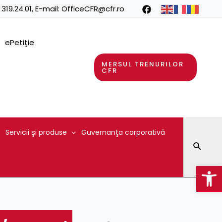
 319.24.01
, E-mail:
OfficeCFR@cfr.ro
ePetiţie
MERSUL TRENURILOR
CFR
Servicii şi produse
Guvernanţa corporativă
Searc
Op