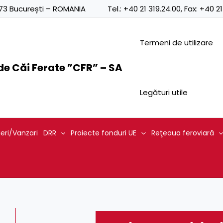
0873 București – ROMANIA
Tel.:
+40 21 319.24.00
, Fax:
+40 21
Termeni de utilizare
e Căi Ferate ”CFR” – SA
Legături utile
ieri/Vanzari
DRR
Proiecte fonduri UE
Reţeaua feroviară