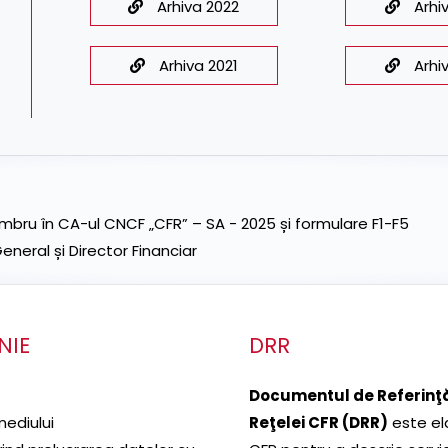
Arhiva 2022
Arhi
Arhiva 2021
Arhi
ru în CA-ul CNCF „CFR” – SA - 2025 și formulare F1-F5
neral și Director Financiar
NIE
DRR
Documentul de Referinţă
mediului
Reţelei CFR (DRR)
este el