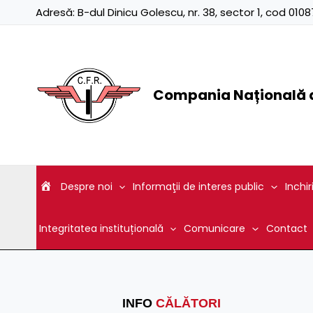
Skip
Adresă:
B-dul Dinicu Golescu, nr. 38, sector 1, cod 01
to
content
Compania Națională d
Despre noi
Informaţii de interes public
Inchir
Integritatea instituțională
Comunicare
Contact
INFO
CĂLĂTORI