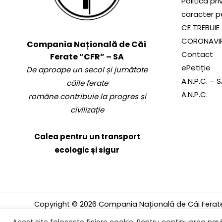
Politica pr
caracter p
CE TREBUIE 
CORONAVI
Compania Națională de Căi
Contact
Ferate ”CFR” – SA
ePetiție
De aproape un secol și jumătate
A.N.P.C. – 
căile ferate
A.N.P.C.
române contribuie la progres și
civilizație
Calea pentru un transport
ecologic și sigur
Copyright © 2026 Compania Națională de Căi Ferate 
rezervate.
Acest site folosește fișiere cookie. Pentru continuarea navi