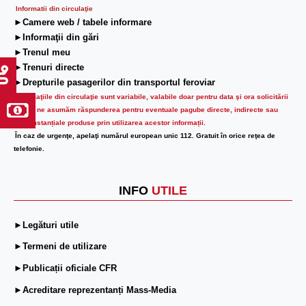
Informatii din circulaţie
►Camere web / tabele informare
►Informaţii din gări
►Trenul meu
►Trenuri directe
►Drepturile pasagerilor din transportul feroviar
Informaţiile din circulaţie sunt variabile, valabile doar pentru data şi ora solicitării
lor.
Nu ne asumăm răspunderea pentru eventuale pagube directe, indirecte sau
circumstanțiale produse prin utilizarea acestor informații.
În caz de urgenţe, apelaţi numărul european unic 112. Gratuit în orice reţea de
telefonie.
INFO
UTILE
►Legături utile
►Termeni de utilizare
►Publicații oficiale CFR
►Acreditare reprezentanți Mass-Media