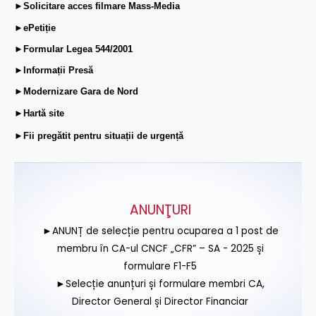
►Solicitare acces filmare Mass-Media
►ePetiție
►Formular Legea 544/2001
►Informații Presă
►Modernizare Gara de Nord
►Hartă site
►Fii pregătit pentru situații de urgență
ANUNŢURI
►ANUNȚ de selecție pentru ocuparea a 1 post de
membru în CA-ul CNCF „CFR” – SA - 2025 și
formulare F1-F5
►Selecție anunțuri și formulare membri CA,
Director General și Director Financiar