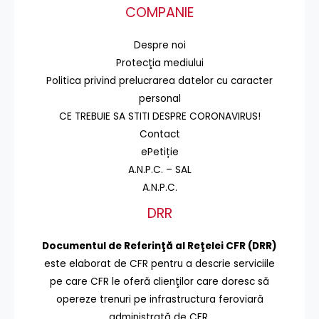
COMPANIE
Despre noi
Protecţia mediului
Politica privind prelucrarea datelor cu caracter
personal
CE TREBUIE SA STITI DESPRE CORONAVIRUS!
Contact
ePetiție
A.N.P.C. – SAL
A.N.P.C.
DRR
Documentul de Referinţă al Reţelei CFR (DRR)
este elaborat de CFR pentru a descrie serviciile
pe care CFR le oferă clienţilor care doresc să
opereze trenuri pe infrastructura feroviară
administrată de CFR.