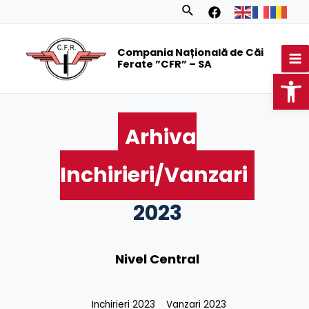
Skip
Search
to
MA
content
Compania Națională de Căi
M
Ferate ”CFR” – SA
Op
Arhiva
Inchirieri/Vanzari
2023
Nivel Central
Inchirieri 2023
Vanzari 2023