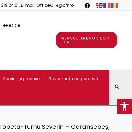
 319.24.01
, E-mail:
OfficeCFR@cfr.ro
ePetiţie
MERSUL TRENURILOR
CFR
Servicii şi produse
Guvernanţa corporativă
Searc
Op
– Drobeta-Turnu Severin – Caransebeș,