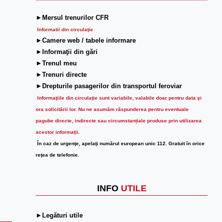
►Mersul trenurilor CFR
Informatii din circulaţie
►Camere web / tabele informare
►Informaţii din gări
►Trenul meu
►Trenuri directe
►Drepturile pasagerilor din transportul feroviar
Informaţiile din circulaţie sunt variabile, valabile doar pentru data şi
ora solicitării lor.
Nu ne asumăm răspunderea pentru eventuale
pagube directe, indirecte sau circumstanțiale produse prin utilizarea
acestor informații.
În caz de urgenţe, apelaţi numărul european unic 112. Gratuit în orice
reţea de telefonie.
INFO
UTILE
►Legături utile