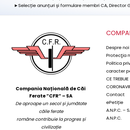
►Selecție anunțuri și formulare membri CA, Director Ge
COMPA
Despre noi
Protecţia 
Politica pr
caracter p
CE TREBUIE 
CORONAVI
Compania Națională de Căi
Contact
Ferate ”CFR” – SA
ePetiție
De aproape un secol și jumătate
A.N.P.C. – 
căile ferate
A.N.P.C.
române contribuie la progres și
civilizație