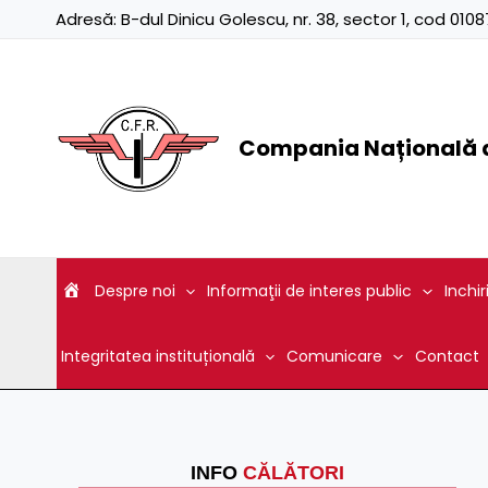
Skip
Adresă:
B-dul Dinicu Golescu, nr. 38, sector 1, cod 01
to
content
Compania Națională d
Despre noi
Informaţii de interes public
Inchir
Integritatea instituțională
Comunicare
Contact
INFO
CĂLĂTORI