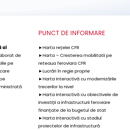
PUNCT DE INFORMARE
 al
►Harta rețelei CFR
aborat de
►Harta – Cresterea mobilitatii pe
iile pe
reteaua feroviara CFR
 care
►Lucrări în regie proprie
 pe
►Harta interactivă cu modernizările
dministrată
trecerilor la nivel
►Harta interactivă cu obiectivele de
investiții a infrastructurii feroviare
finanțate de la bugetul de stat
►Harta interactivă cu stadiul
proiectelor de infrastructură