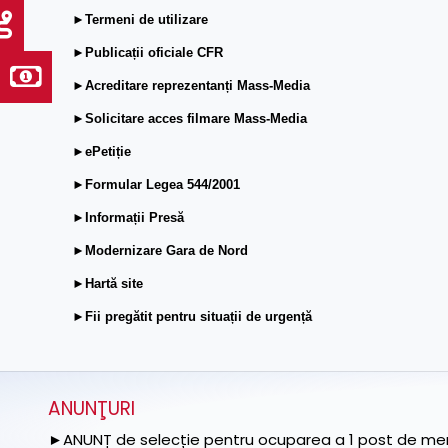
►Termeni de utilizare
►Publicații oficiale CFR
►Acreditare reprezentanți Mass-Media
►Solicitare acces filmare Mass-Media
►ePetiție
►Formular Legea 544/2001
►Informații Presă
►Modernizare Gara de Nord
►Hartă site
►Fii pregătit pentru situații de urgență
ANUNŢURI
►ANUNȚ de selecție pentru ocuparea a 1 post de memb