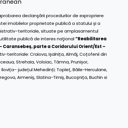
teranean
aprobarea declanşării procedurilor de expropriere
tei imobilelor proprietate publică a statului și a
inistrativ–teritoriale, situate pe amplasamentul
 utilitate publică de interes naţional
”Reabilitarea
 – Caransebeș, parte a Coridorului Orient/Est –
tiv-teritoriale:
Craiova
,
Ișalnița
,
Almăj
,
Coțofenii din
ăceaua
,
Strehaia
,
Voloiac
,
Tâmna
,
Prunișor
,
i
Ilovița
– județul Mehedinți;
Topleț
,
Băile-Herculane
,
regova
,
Armeniș
,
Slatina-Timiș
,
Bucoșnița
,
Buchin
si