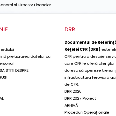
neral și Director Financiar
NIE
DRR
Documentul de Referinţă
mediului
Reţelei CFR (DRR)
este el
ivind prelucrarea datelor cu
CFR pentru a descrie servic
ersonal
care CFR le oferă clienţilor
SA STITI DESPRE
doresc să opereze trenuri
RUS!
infrastructura feroviară a
de CFR.
DRR 2026
SAL
DRR 2027 Proiect
ARHIVĂ
Proceduri Operaționale