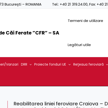
0873 București – ROMANIA
Tel.:
+40 21 319.24.00
, Fax:
+40 21
Termeni de utilizare
e Căi Ferate ”CFR” – SA
Legături utile
ieri/Vanzari
DRR
Proiecte fonduri UE
Reţeaua feroviară
Reabilitarea liniei feroviare Craiova 