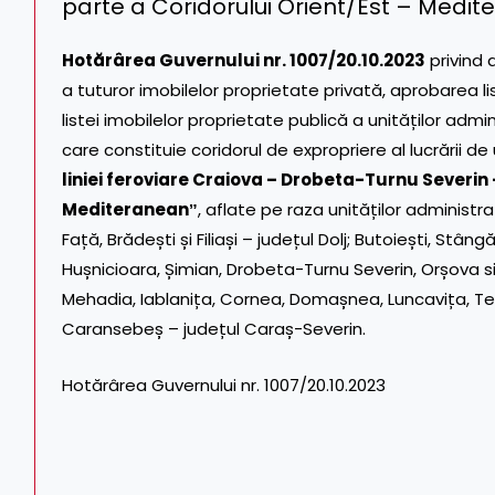
parte a Coridorului Orient/Est – Medi
Hotărârea Guvernului nr. 1007/20.10.2023
privind 
a tuturor imobilelor proprietate privată, aprobarea lis
listei imobilelor proprietate publică a unităților adm
care constituie coridorul de expropriere al lucrării de
liniei feroviare Craiova – Drobeta-Turnu Severin
Mediteraneanˮ
, aflate pe raza unităților administra
Față
,
Brădești
și
Filiași
– județul Dolj;
Butoiești
,
Stâng
Hușnicioara
,
Șimian
,
Drobeta-Turnu Severin
,
Orșova
s
Mehadia
,
Iablanița
,
Cornea
,
Domașnea
,
Luncavița
,
Te
Caransebeș
– județul Caraș-Severin.
Hotărârea Guvernului nr. 1007/20.10.2023