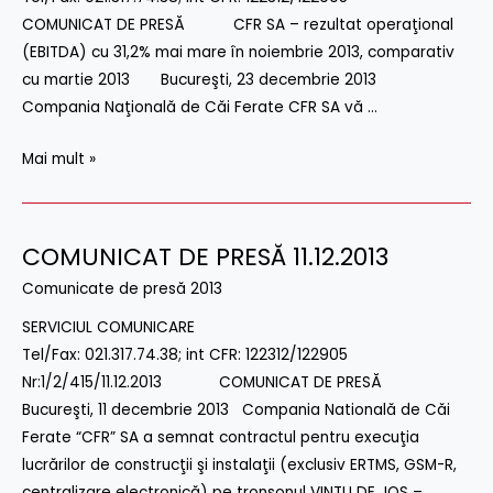
COMUNICAT DE PRESĂ CFR SA – rezultat operaţional
(EBITDA) cu 31,2% mai mare în noiembrie 2013, comparativ
cu martie 2013 Bucureşti, 23 decembrie 2013
Compania Naţională de Căi Ferate CFR SA vă …
Mai mult »
COMUNICAT DE PRESĂ 11.12.2013
COMUNICAT
DE
Comunicate de presă 2013
PRESĂ
SERVICIUL COMUNICARE
11.12.2013
Tel/Fax: 021.317.74.38; int CFR: 122312/122905
Nr:1/2/415/11.12.2013 COMUNICAT DE PRESĂ
Bucureşti, 11 decembrie 2013 Compania Natională de Căi
Ferate “CFR” SA a semnat contractul pentru execuţia
lucrărilor de construcţii şi instalaţii (exclusiv ERTMS, GSM-R,
centralizare electronică) pe tronsonul VINŢU DE JOS –