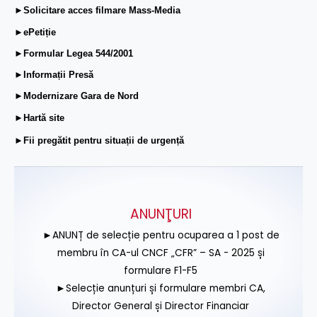
►Solicitare acces filmare Mass-Media
►ePetiție
►Formular Legea 544/2001
►Informații Presă
►Modernizare Gara de Nord
►Hartă site
►Fii pregătit pentru situații de urgență
ANUNŢURI
►ANUNȚ de selecție pentru ocuparea a 1 post de
membru în CA-ul CNCF „CFR” – SA - 2025 și
formulare F1-F5
►Selecție anunțuri și formulare membri CA,
Director General și Director Financiar