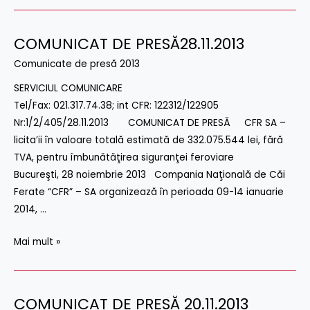
COMUNICAT DE PRESĂ28.11.2013
COMUNICAT
DE
Comunicate de presă 2013
PRESĂ28.11.2013
SERVICIUL COMUNICARE
Tel/Fax: 021.317.74.38; int CFR: 122312/122905
Nr:1/2/405/28.11.2013 COMUNICAT DE PRESĂ CFR SA –
licita’ii în valoare totală estimată de 332.075.544 lei, fără
TVA, pentru îmbunătăţirea siguranţei feroviare
Bucureşti, 28 noiembrie 2013 Compania Naţională de Căi
Ferate “CFR” – SA organizează în perioada 09-14 ianuarie
2014, …
Mai mult »
COMUNICAT DE PRESĂ 20.11.2013
COMUNICAT