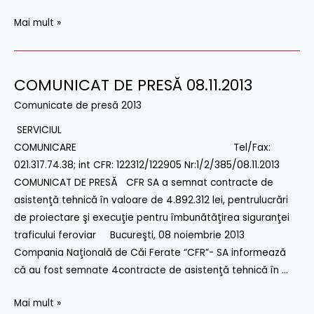
Mai mult »
COMUNICAT DE PRESĂ 08.11.2013
COMUNICAT
DE
Comunicate de presă 2013
PRESĂ
SERVICIUL
08.11.2013
COMUNICARE Tel/Fax:
021.317.74.38; int CFR: 122312/122905 Nr:1/2/385/08.11.2013
COMUNICAT DE PRESĂ CFR SA a semnat contracte de
asistenţă tehnică în valoare de 4.892.312 lei, pentrulucrări
de proiectare şi execuţie pentru îmbunătăţirea siguranţei
traficului feroviar Bucureşti, 08 noiembrie 2013
Compania Naţională de Căi Ferate “CFR”- SA informează
că au fost semnate 4contracte de asistenţă tehnică în …
Mai mult »