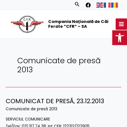
Skip
Posts
Search
to
navigation
MA
content
Compania Națională de Căi
M
Ferate ”CFR” – SA
Op
Comunicate de presă
2013
COMUNICAT DE PRESĂ‚ 23.12.2013
COMUNICAT
DE
Comunicate de presă 2013
PRESĂ‚
SERVICIUL COMUNICARE
23.12.2013
Tel/Fax: 021.317.74.38; int CFR: 122312/122905