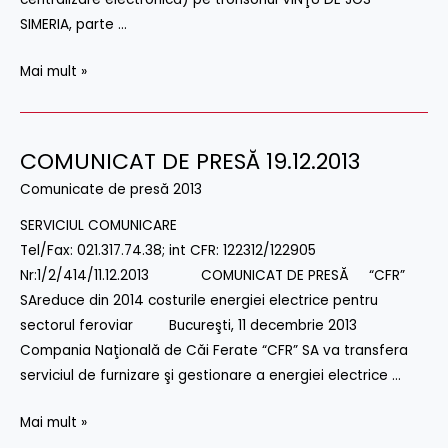
SIMERIA, parte …
Mai mult »
COMUNICAT DE PRESĂ 19.12.2013
COMUNICAT
DE
Comunicate de presă 2013
PRESĂ
SERVICIUL COMUNICARE
19.12.2013
Tel/Fax: 021.317.74.38; int CFR: 122312/122905
Nr:1/2/414/11.12.2013 COMUNICAT DE PRESĂ “CFR”
SAreduce din 2014 costurile energiei electrice pentru
sectorul feroviar Bucureşti, 11 decembrie 2013
Compania Naţională de Căi Ferate “CFR” SA va transfera
serviciul de furnizare şi gestionare a energiei electrice …
Mai mult »