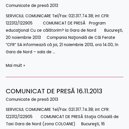
DE
Comunicate de presă 2013
PRESĂ
SERVICIUL COMUNICARE Tel/Fax: 021.317.74.38; int CFR:
20.11.2013
122312/122905 COMUNICAT DE PRESĂ Program
educaţional Cu ce călătorim? la Gara de Nord Bucureşti,
20 noiembrie 2013 Compania Naţională de Căi Ferate
“CFR” SA informează că joi, 21 noiembrie 2013, ora 14.00, în
Gara de Nord – sala de …
Mai mult »
COMUNICAT DE PRESĂ 16.11.2013
COMUNICAT
DE
Comunicate de presă 2013
PRESĂ
SERVICIUL COMUNICARE Tel/Fax: 021.317.74.38; int CFR:
16.11.2013
122312/122905 COMUNICAT DE PRESĂ Staţia Oficială de
Taxi Gara de Nord (zona COLOANE) Bucureşti, 16