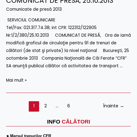
COMUNICAT DE PRESĂ‚ 25.10.2013
DE
Comunicate de presă 2013
PRESĂ‚
SERVICIUL COMUNICARE
25.10.2013
Tel/Fax: 021.317.74.38; int CFR: 122312/122905
Nr:1/2/380/25.10.2013 COMUNICAT DE PRESĂ‚ Ora de iarnă
modifică graficul de circulaţie pentru 91 de trenuri de
călători (de stat şi private) la nivel naţional Bucureşti, 25
octombrie 2013 Compania Naţională de Căi Ferate “CFR”
SA anunţă publicul călător că activitatea de transport …
Mai mult »
1
2
…
6
Înainte
→
INFO
CĂLĂTORI
►Mersul trenurilor CFR