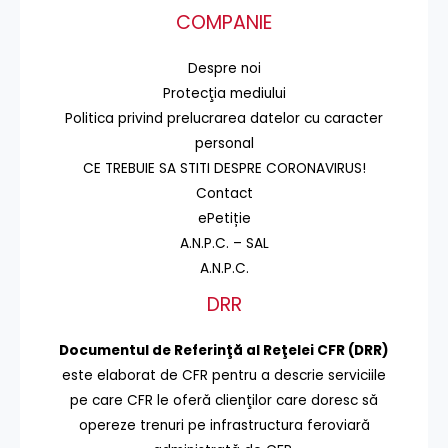
COMPANIE
Despre noi
Protecţia mediului
Politica privind prelucrarea datelor cu caracter
personal
CE TREBUIE SA STITI DESPRE CORONAVIRUS!
Contact
ePetiție
A.N.P.C. – SAL
A.N.P.C.
DRR
Documentul de Referinţă al Reţelei CFR (DRR)
este elaborat de CFR pentru a descrie serviciile
pe care CFR le oferă clienţilor care doresc să
opereze trenuri pe infrastructura feroviară