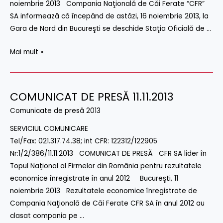
noiembrie 2013 Compania Naţională de Căi Ferate “CFR”
SA informează că începând de astăzi, 16 noiembrie 2013, la
Gara de Nord din Bucureşti se deschide Staţia Oficială de …
Mai mult »
COMUNICAT DE PRESĂ 11.11.2013
COMUNICAT
DE
Comunicate de presă 2013
PRESĂ
SERVICIUL COMUNICARE
11.11.2013
Tel/Fax: 021.317.74.38; int CFR: 122312/122905
Nr:1/2/386/11.11.2013 COMUNICAT DE PRESĂ CFR SA lider în
Topul Naţional al Firmelor din România pentru rezultatele
economice înregistrate în anul 2012 Bucureşti, 11
noiembrie 2013 Rezultatele economice înregistrate de
Compania Naţională de Căi Ferate CFR SA în anul 2012 au
clasat compania pe …