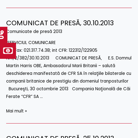
COMUNICAT DE PRESĂ‚ 30.10.2013
COMUNICAT
DE
Comunicate de presă 2013
PRESĂ‚
SERVICIUL COMUNICARE
30.10.2013
Tel/Fax: 021.317.74.38; int CFR: 122312/122905
Nr:1/2/382/30.10.2013 COMUNICAT DE PRESĂ‚ E.S. Domnul
Martin Harris OBE, Ambasadorul Marii Britanii – salută
deschiderea manifestată de CFR SA în relaţiile bilaterale cu
companii britanice de prestigiu din domeniul tranposturilor
Bucureşti, 30 octombrie 2013 Compania Naţională de Căi
Ferate “CFR” SA …
Mai mult »
COMUNICAT