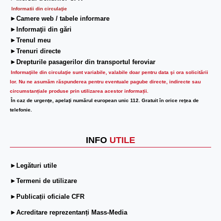
Informatii din circulaţie
►Camere web / tabele informare
►Informaţii din gări
►Trenul meu
►Trenuri directe
►Drepturile pasagerilor din transportul feroviar
Informaţiile din circulaţie sunt variabile, valabile doar pentru data şi ora solicitării
lor.
Nu ne asumăm răspunderea pentru eventuale pagube directe, indirecte sau
circumstanțiale produse prin utilizarea acestor informații.
În caz de urgenţe, apelaţi numărul european unic 112. Gratuit în orice reţea de
telefonie.
INFO
UTILE
►Legături utile
►Termeni de utilizare
►Publicații oficiale CFR
►Acreditare reprezentanți Mass-Media