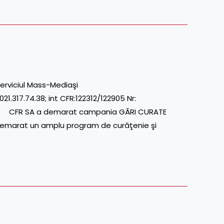
erviciul Mass-Mediaşi
.317.74.38; int CFR:122312/122905 Nr:
 CFR SA a demarat campania GĂRI CURATE
demarat un amplu program de curăţenie şi