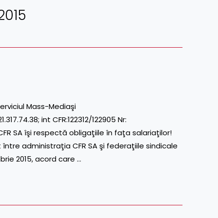
2015
erviciul Mass-Mediaşi
17.74.38; int CFR:122312/122905 Nr:
 îşi respectă obligaţiile în faţa salariaţilor!
 între administraţia CFR SA şi federaţiile sindicale
brie 2015, acord care …