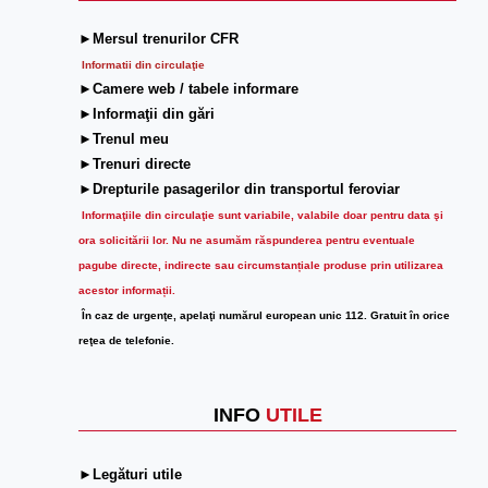
►Mersul trenurilor CFR
Informatii din circulaţie
►Camere web / tabele informare
►Informaţii din gări
►Trenul meu
►Trenuri directe
►Drepturile pasagerilor din transportul feroviar
Informaţiile din circulaţie sunt variabile, valabile doar pentru data şi
ora solicitării lor.
Nu ne asumăm răspunderea pentru eventuale
pagube directe, indirecte sau circumstanțiale produse prin utilizarea
acestor informații.
În caz de urgenţe, apelaţi numărul european unic 112. Gratuit în orice
reţea de telefonie.
INFO
UTILE
►Legături utile