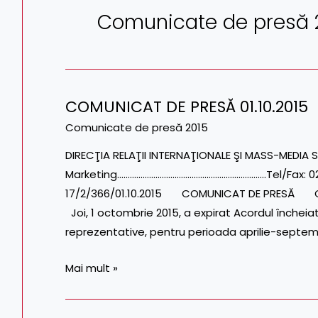
Comunicate de presă 
COMUNICAT DE PRESĂ 01.10.2015
COMUNICAT
DE
Comunicate de presă 2015
PRESĂ
DIRECŢIA RELAŢII INTERNAŢIONALE ŞI MASS-MEDIA S
01.10.2015
Marketing…………………………………………………………….Tel/Fax: 021.3
17/2/366/01.10.2015 COMUNICAT DE PRESĂ CFR SA
Joi, 1 octombrie 2015, a expirat Acordul încheiat
reprezentative, pentru perioada aprilie-septem
Mai mult »