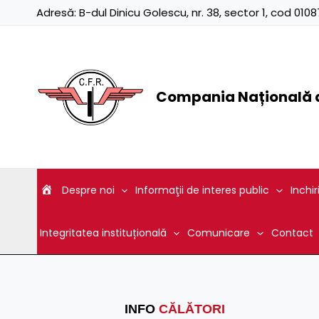
Skip
Adresă:
B-dul Dinicu Golescu, nr. 38, sector 1, cod 01
to
content
Compania Națională d
Despre noi
Informaţii de interes public
Inchir
Integritatea instituțională
Comunicare
Contact
INFO
CĂLĂTORI