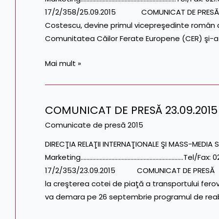
17/2/358/25.09.2015 COMUNICAT DE PRESĂ D
Costescu, devine primul vicepreşedinte român
Comunitatea Căilor Ferate Europene (CER) şi-a a
Mai mult »
COMUNICAT DE PRESĂ 23.09.2015
COMUNICAT
DE
Comunicate de presă 2015
PRESĂ
DIRECŢIA RELAŢII INTERNAŢIONALE ŞI MASS-MEDIA S
23.09.2015
Marketing…………………………………………………………….Tel/Fax: 021.3
17/2/353/23.09.2015 COMUNICAT DE PRESĂ Mod
la creşterea cotei de piaţă a transportului f
va demara pe 26 septembrie programul de reabi