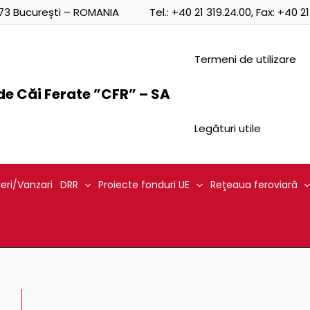
Posts
0873 București – ROMANIA
Tel.:
+40 21 319.24.00
, Fax:
+40 21
navigation
Termeni de utilizare
e Căi Ferate ”CFR” – SA
Legături utile
ieri/Vanzari
DRR
Proiecte fonduri UE
Reţeaua feroviară