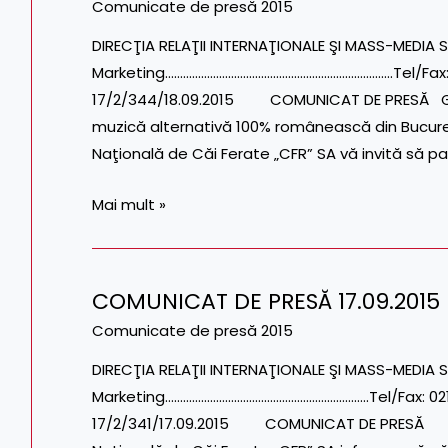
DE
Comunicate de presă 2015
PRESĂ
DIRECŢIA RELAŢII INTERNAŢIONALE ŞI MASS-MEDIA S
18.09.2015
Marketing………………………………………………………………….Tel/Fax: 021
17/2/344/18.09.2015 COMUNICAT DE PRESĂ GAR
muzică alternativă 100% românească din Bucu
Naţională de Căi Ferate „CFR” SA vă invită să part
Mai mult »
COMUNICAT DE PRESĂ 17.09.2015
COMUNICAT
DE
Comunicate de presă 2015
PRESĂ
DIRECŢIA RELAŢII INTERNAŢIONALE ŞI MASS-MEDIA S
17.09.2015
Marketing…………………………………………………………..Tel/Fax: 021.3
17/2/341/17.09.2015 COMUNICAT DE PRESĂ B