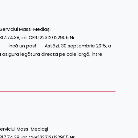
Serviciul Mass-Mediaşi
7.74.38; int CFR:122312/122905 Nr:
ncă un pas! Astăzi, 30 septembrie 2015, a
va asigura legătura directă pe cale largă, între
erviciul Mass-Mediaşi
7.74.38; int CFR:122312/122905 Nr: