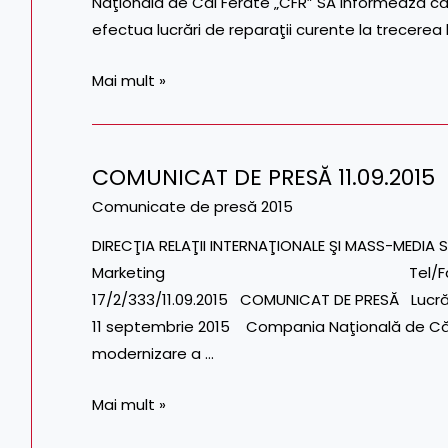
Naţională de Căi Ferate „CFR” SA informează că
efectua lucrări de reparaţii curente la trecerea 
Mai mult »
COMUNICAT DE PRESĂ 11.09.2015
COMUNICAT
DE
Comunicate de presă 2015
PRESĂ
DIRECŢIA RELAŢII INTERNAŢIONALE ŞI MASS-MEDIA S
11.09.2015
Marketing Tel/Fax: 021.317.74.38
17/2/333/11.09.2015 COMUNICAT DE PRESĂ Lucrări
11 septembrie 2015 Compania Naţională de Căi 
modernizare a …
Mai mult »