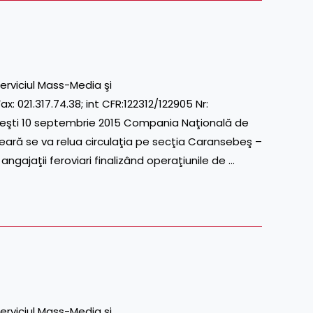
erviciul Mass-Media şi
; int CFR:122312/122905 Nr:
eşti 10 septembrie 2015 Compania Naţională de
eară se va relua circulaţia pe secţia Caransebeş –
, angajaţii feroviari finalizând operaţiunile de …
erviciul Mass-Media şi