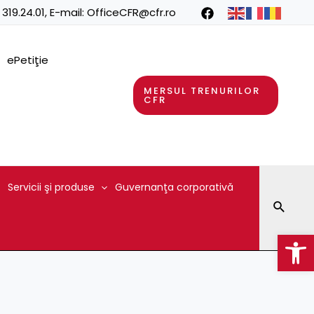
 319.24.01
, E-mail:
OfficeCFR@cfr.ro
ePetiţie
MERSUL TRENURILOR
CFR
Servicii şi produse
Guvernanţa corporativă
Searc
Op