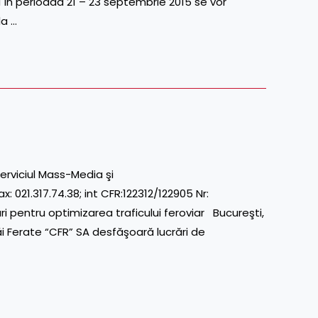
 în perioada 21 – 23 septembrie 2015 se vor
la …
erviciul Mass-Media şi
; int CFR:122312/122905 Nr:
 pentru optimizarea traficului feroviar Bucureşti,
Ferate “CFR” SA desfăşoară lucrări de