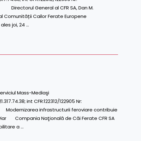
irectorul General al CFR SA, Dan M.
 al Comunității Cailor Ferate Europene
les joi, 24 …
erviciul Mass-Mediaşi
17.74.38; int CFR:122312/122905 Nr:
ernizarea infrastructurii feroviare contribuie
eroviar Compania Naţională de Căi Ferate CFR SA
litare a …