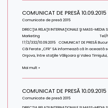
COMUNICAT DE PRESĂ 10.09.2015
COMUNICAT
DE
Comunicate de presă 2015
PRESĂ
DIRECŢIA RELAŢII INTERNAŢIONALE ŞI MASS-MEDIA S
10.09.2015
Marketing Tel/Fax: 021.317.74.38
17/2/332/10.09.2015 COMUNICAT DE PRESĂ Bucur
Căi Ferate „CFR” SA informează că în această s
Orşova, între staţiile Vălişoara şi Valea Timişului
Mai mult »
COMUNICAT DE PRESĂ 10.09.2015
COMUNICAT
DE
Comunicate de presă 2015
PRESĂ
DIRECŢIA RELAŢII INTERNAŢIONALE ŞI MASS-MEDIA S