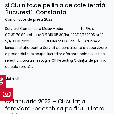
și Ciulnița,de pe linia de cale ferată
lansat
București–Constanta
licitația
pentru
Comunicate de presa 2022
Servicii
Serviciul Comunicare Mass-Media Tel/Fax:
de
021.311.70.80 Tel. CFR:.021.319.95.39/int. 122312/122905 Nr.1/
consultanță
5/1/03.01.2022 COMUNICAT DE PRESĂ CFR SA a
și
lansat licitația pentru Servicii de consultanță și supervizare
supervizare
a proiectării și execuției lucrărilor aferente obiectivului de
a
investiții „ Lucrări în stațiile CF Fetești și Ciulnița, de pe linia
proiectării
de cale ferată …
și
execuției
Mai mult »
lucrărilor
aferente
obiectivului
02 ianuarie 2022 – Circulația
02
de
ianuarie
feroviară redeschisă pe firul II între
investiții„Lucrări
2022