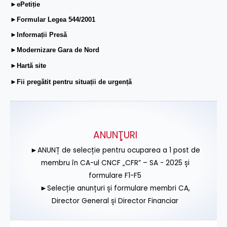
►ePetiție
►Formular Legea 544/2001
►Informații Presă
►Modernizare Gara de Nord
►Hartă site
►Fii pregătit pentru situații de urgență
ANUNŢURI
►ANUNȚ de selecție pentru ocuparea a 1 post de
membru în CA-ul CNCF „CFR” – SA - 2025 și
formulare F1-F5
►Selecție anunțuri și formulare membri CA,
Director General și Director Financiar