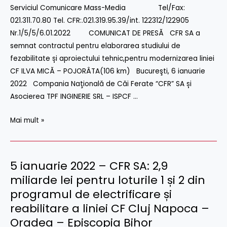
elaborarea
Serviciul Comunicare Mass-Media Tel/Fax:
Oradea
studiului
021.311.70.80 Tel. CFR:.021.319.95.39/int. 122312/122905
–
de
Nr.1/5/5/6.01.2022 COMUNICAT DE PRESĂ CFR SA a
Episcopia
fezabilitate
semnat contractul pentru elaborarea studiului de
Bihor
și
fezabilitate și aproiectului tehnic,pentru modernizarea liniei
a
CF ILVA MICĂ – POJORÂTA(106 km) Bucureşti, 6 ianuarie
proiectului
2022 Compania Naţională de Căi Ferate “CFR” SA și
tehnic,
Asocierea TPF INGINERIE SRL – ISPCF …
pentru
modernizarea
Mai mult »
liniei
CF
ILVA
5 ianuarie 2022 – CFR SA: 2,9
5
MICĂ
ianuarie
miliarde lei pentru loturile 1 și 2 din
–
2022
programul de electrificare și
POJORÂTA
–
reabilitare a liniei CF Cluj Napoca –
CFR
Oradea – Episcopia Bihor