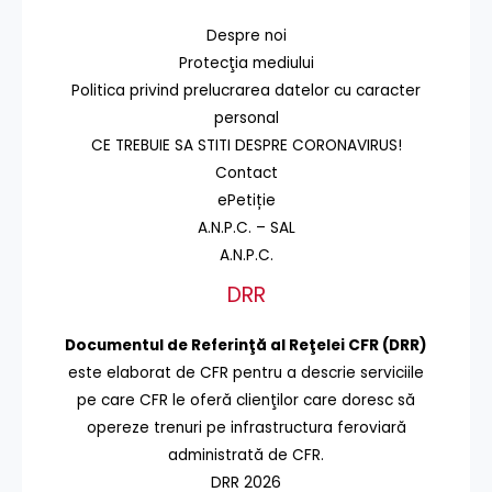
Despre noi
Protecţia mediului
Politica privind prelucrarea datelor cu caracter
personal
CE TREBUIE SA STITI DESPRE CORONAVIRUS!
Contact
ePetiție
A.N.P.C. – SAL
A.N.P.C.
DRR
Documentul de Referinţă al Reţelei CFR (DRR)
este elaborat de CFR pentru a descrie serviciile
pe care CFR le oferă clienţilor care doresc să
opereze trenuri pe infrastructura feroviară
administrată de CFR.
DRR 2026