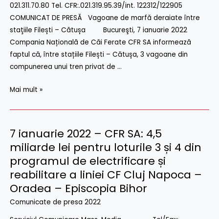
021.311.70.80 Tel. CFR:.021.319.95.39/int. 122312/122905
marfă
COMUNICAT DE PRESĂ Vagoane de marfă deraiate între
deraiate
staţiile Filești – Cătușa Bucureşti, 7 ianuarie 2022
între
Compania Națională de Căi Ferate CFR SA informează
staţiile
faptul că, între stațiile Filești – Cătușa, 3 vagoane din
Filești
compunerea unui tren privat de …
–
Cătușa
Mai mult »
7 ianuarie 2022 – CFR SA: 4,5
7
ianuarie
miliarde lei pentru loturile 3 și 4 din
2022
programul de electrificare și
–
reabilitare a liniei CF Cluj Napoca –
CFR
Oradea – Episcopia Bihor
SA:
Comunicate de presa 2022
4,5
miliarde