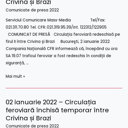
Crivina și Brazi
în
–
stațiile
Comunicate de presa 2022
Circulația
CF
Serviciul Comunicare Mass-Media Tel/Fax:
feroviară
Fetești
021.311.70.80 Tel. CFR:.021.319.95.39/int. 122312/122905
redeschisă
și
COMUNICAT DE PRESĂ Circulația feroviară redeschisă pe
pe
Ciulnița,de
firul II între Crivina și Brazi Bucureşti, 2 ianuarie 2022
firul
pe
Compania Națională CFR informează că, începând cu ora
II
linia
SA 19.07 traficul feroviar a fost redeschis în condiții de
între
de
siguranță, …
Crivina
cale
și
ferată
Mai mult »
Brazi
București–
Constanta
02 ianuarie 2022 – Circulația
02
ianuarie
feroviară închisă temporar între
2022
Crivina și Brazi
–
Comunicate de presa 2022