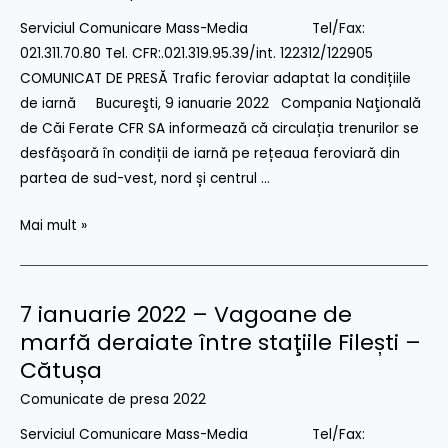
Trafic
Serviciul Comunicare Mass-Media Tel/Fax:
feroviar
021.311.70.80 Tel. CFR:.021.319.95.39/int. 122312/122905
adaptat
COMUNICAT DE PRESĂ Trafic feroviar adaptat la condițiile
la
de iarnă Bucureşti, 9 ianuarie 2022 Compania Naţională
conditiile
de Căi Ferate CFR SA informează că circulația trenurilor se
meteo
desfășoară în condiții de iarnă pe rețeaua feroviară din
nefavorabile
partea de sud-vest, nord și centrul …
Mai mult »
7 ianuarie 2022 – Vagoane de
7
ianuarie
marfă deraiate între staţiile Filești –
2022
Cătușa
–
Comunicate de presa 2022
Vagoane
Serviciul Comunicare Mass-Media Tel/Fax:
de