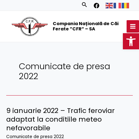
Skip
Posts
Search
to
navigation
MA
content
Compania Națională de Căi
M
Ferate ”CFR” – SA
Op
Comunicate de presa
2022
9 ianuarie 2022 – Trafic feroviar
9
ianuarie
adaptat la conditiile meteo
2022
nefavorabile
–
Comunicate de presa 2022