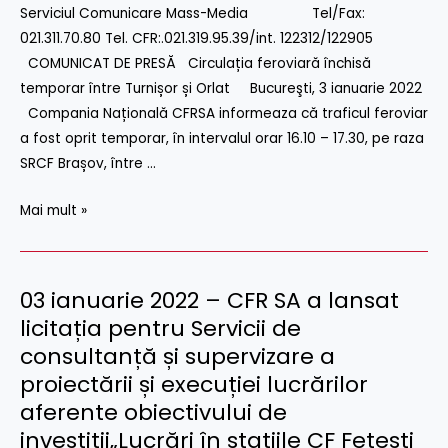
Cluj
Serviciul Comunicare Mass-Media Tel/Fax:
feroviară
Napoca
021.311.70.80 Tel. CFR:.021.319.95.39/int. 122312/122905
închisă
–
COMUNICAT DE PRESĂ Circulația feroviară închisă
temporar
Oradea
temporar între Turnișor și Orlat Bucureşti, 3 ianuarie 2022
între
–
Compania Națională CFRSA informeaza că traficul feroviar
Turnișor
Episcopia
a fost oprit temporar, în intervalul orar 16.10 – 17.30, pe raza
și
Bihor
SRCF Brașov, între …
Orlat
Mai mult »
03 ianuarie 2022 – CFR SA a lansat
03
ianuarie
licitația pentru Servicii de
2022
consultanță și supervizare a
–
proiectării și execuției lucrărilor
CFR
aferente obiectivului de
SA
investiții„Lucrări în stațiile CF Fetești
a