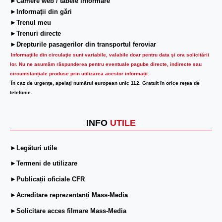
►Camere web / tabele informare
►Informaţii din gări
►Trenul meu
►Trenuri directe
►Drepturile pasagerilor din transportul feroviar
Informaţiile din circulaţie sunt variabile, valabile doar pentru data şi ora solicitării
lor.
Nu ne asumăm răspunderea pentru eventuale pagube directe, indirecte sau
circumstanțiale produse prin utilizarea acestor informații.
În caz de urgenţe, apelaţi numărul european unic 112. Gratuit în orice reţea de
telefonie.
INFO
UTILE
►Legături utile
►Termeni de utilizare
►Publicații oficiale CFR
►Acreditare reprezentanți Mass-Media
►Solicitare acces filmare Mass-Media