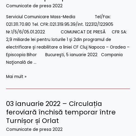
SA:
Comunicate de presa 2022
2,9
miliarde
Serviciul Comunicare Mass-Media Tel/Fax:
lei
021.311.70.80 Tel. CFR:.021.319.95.39/int. 122312/122905
pentru
Nr.1/5/6/05.01.2022 COMUNICAT DE PRESĂ CFR SA:
loturile
2,9 miliarde lei pentru loturile 1 și 2din programul de
1
electrificare și reabilitare a liniei CF Cluj Napoca – Oradea –
și
Episcopia Bihor Bucureşti, 5 ianuarie 2022 Compania
2
Naţională de …
din
programul
Mai mult »
de
electrificare
și
03 ianuarie 2022 – Circulația
03
reabilitare
ianuarie
feroviară închisă temporar între
a
2022
Turnișor și Orlat
liniei
–
Comunicate de presa 2022
CF
Circulația