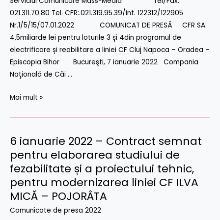
Serviciul Comunicare Mass-Media Tel/Fax:
lei
021.311.70.80 Tel. CFR:.021.319.95.39/int. 122312/122905
pentru
Nr.1/5/15/07.01.2022 COMUNICAT DE PRESĂ CFR SA:
loturile
4,5miliarde lei pentru loturile 3 și 4din programul de
3
electrificare și reabilitare a liniei CF Cluj Napoca – Oradea –
și
Episcopia Bihor Bucureşti, 7 ianuarie 2022 Compania
4
Naţională de Căi …
din
programul
Mai mult »
de
electrificare
și
6 ianuarie 2022 – Contract semnat
6
reabilitare
ianuarie
pentru elaborarea studiului de
a
2022
fezabilitate și a proiectului tehnic,
liniei
–
pentru modernizarea liniei CF ILVA
CF
Contract
MICĂ – POJORÂTA
Cluj
semnat
Napoca
Comunicate de presa 2022
pentru
–