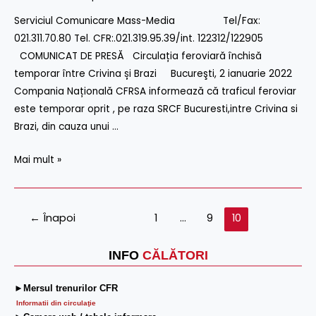
Circulația
Serviciul Comunicare Mass-Media Tel/Fax:
feroviară
021.311.70.80 Tel. CFR:.021.319.95.39/int. 122312/122905
închisă
COMUNICAT DE PRESĂ Circulația feroviară închisă
temporar
temporar între Crivina și Brazi Bucureşti, 2 ianuarie 2022
între
Compania Națională CFRSA informează că traficul feroviar
Crivina
este temporar oprit , pe raza SRCF Bucuresti,intre Crivina si
și
Brazi, din cauza unui …
Brazi
Mai mult »
←
Înapoi
1
…
9
10
INFO
CĂLĂTORI
►Mersul trenurilor CFR
Informatii din circulaţie