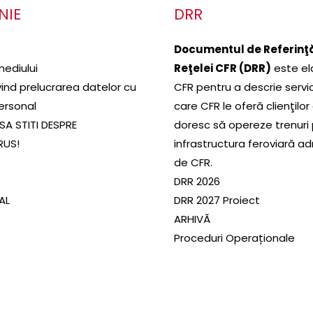
NIE
DRR
Documentul de Referinţă
mediului
Reţelei CFR (DRR)
este el
ivind prelucrarea datelor cu
CFR pentru a descrie servic
ersonal
care CFR le oferă clienţilor
SA STITI DESPRE
doresc să opereze trenuri
RUS!
infrastructura feroviară a
de CFR.
DRR 2026
SAL
DRR 2027 Proiect
ARHIVĂ
Proceduri Operaționale