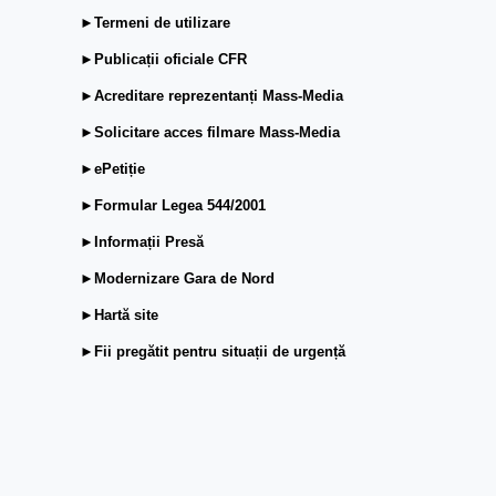
►Termeni de utilizare
►Publicații oficiale CFR
►Acreditare reprezentanți Mass-Media
►Solicitare acces filmare Mass-Media
►ePetiție
►Formular Legea 544/2001
►Informații Presă
►Modernizare Gara de Nord
►Hartă site
►Fii pregătit pentru situații de urgență