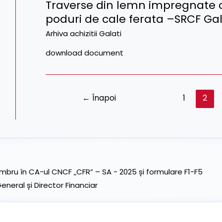
Traverse din lemn impregnate c
poduri de cale ferata –SRCF Ga
Arhiva achizitii Galati
download document
←
Înapoi
1
2
ru în CA-ul CNCF „CFR” – SA - 2025 și formulare F1-F5
neral și Director Financiar