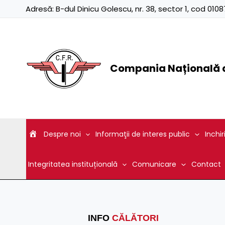
Skip
Adresă:
B-dul Dinicu Golescu, nr. 38, sector 1, cod 01
to
content
Compania Națională d
Despre noi
Informaţii de interes public
Inchir
Integritatea instituțională
Comunicare
Contact
INFO
CĂLĂTORI